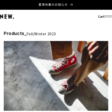
コンテ
夏季休業のお知らせ
ンツに
進む
Cart
Products_
コ
Fall/Winter 2023
レ
ク
シ
ョ
ン
: