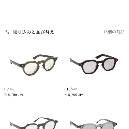
絞り込みと並び替え
15個の商品
F5
few
F16
few
通
¥18,700 JPY
通
¥18,700 JPY
常
常
価
価
格
格