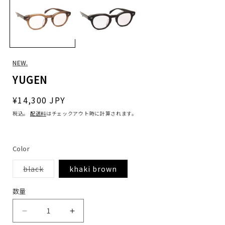
ル
で
メ
デ
ィ
ア
(1)
(
NEW.
を
開
YUGEN
く
通
¥14,300 JPY
常
税込。
配送料
はチェックアウト時に計算されます。
価
格
Color
バ
black
khaki brown
リ
エ
ー
数
数量
シ
量
ョ
ン
YUGEN
YUGEN
は
売