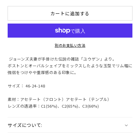
の
の
り
数
切
数
れ
カートに追加する
量
量
て
い
を
を
る
か
減
増
販
ら
や
売
で
す
す
別のお支払い方法
き
ま
せ
ジョーンズ夫妻が手掛けた伝説の雑誌「ユウゲン」より。
ん
ボストンとオーバルシェイプをミックスしたような玉型でリム幅に
強弱をつけやや重厚感のある印象に。
サイズ： 46-24-148
素材：アセテート（フロント）アセテート（テンプル）
レンズの透過率：C1(56%)、C2(65%)、C3(66%)
サイズについて: