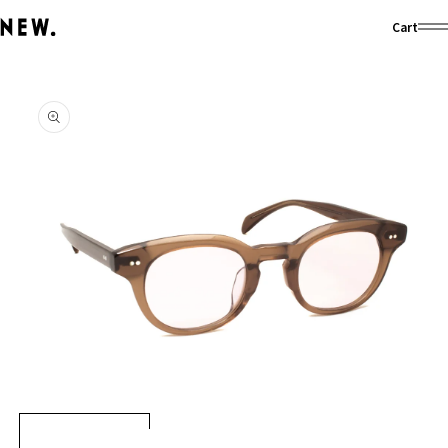
コンテ
ンツに
Cart
進む
商品情
報にス
キップ
モ
ー
ダ