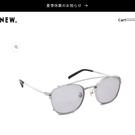
コンテ
夏季休業のお知らせ
ンツに
進む
Cart
商品情
報にス
キップ
モ