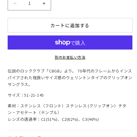
CBGB
CBGB
の
の
数
数
カートに追加する
量
量
を
を
減
増
ら
や
す
す
別のお支払い方法
伝説のロッククラブ「CBGB」より。 70年代のフレームからインス
パイアされた程良いサイズ感のウェリントンタイプのクリップオン
サングラス。
サイズ：51-21-145
素材：ステンレス（フロント）ステンレス (クリップオン）チタ
ン・アセテート（テンプル）
レンズの透過率：C1(51%)、C2(62%)、C3(46%)