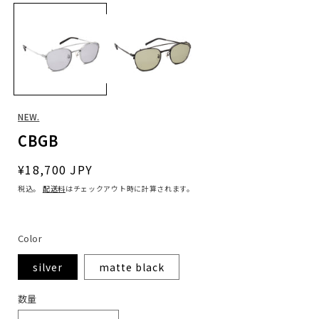
ー
ダ
ル
で
メ
デ
ィ
ア
(1)
(
NEW.
を
開
CBGB
く
通
¥18,700 JPY
常
税込。
配送料
はチェックアウト時に計算されます。
価
格
Color
silver
matte black
数
数量
量