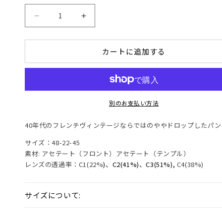
量
F31
F31
の
の
数
数
カートに追加する
量
量
を
を
減
増
ら
や
す
す
別のお支払い方法
40年代のフレンチヴィンテージならではのややドロップしたパ
サイズ：48-22-45
素材: アセテート（フロント）アセテート（テンプル）
レンズの透過率：C1(22%
)、C2(41%)、C3(51%),
C4(38%)
サイズについて: