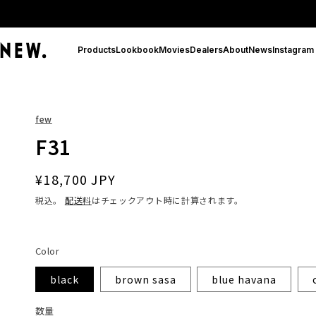
コンテ
ンツに
進む
Products
Lookbook
Movies
Dealers
About
News
Instagram
few
F31
通
¥18,700 JPY
常
税込。
配送料
はチェックアウト時に計算されます。
価
格
Color
black
brown sasa
blue havana
数
数量