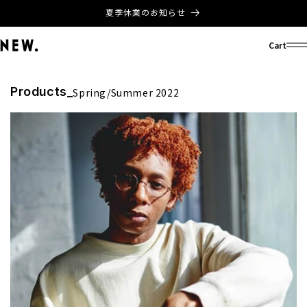
コンテ
夏季休業のお知らせ
ンツに
進む
Cart
Products_
コ
Spring/Summer 2022
レ
ク
シ
ョ
ン
: